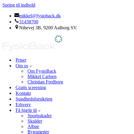
Spring til indhold
mikkel@fysioback.dk
31438700
Nibevej 3B, 9200 Aalborg SV.
Priser
Om os
Om FysioBack
Mikkel Carlsen
Christian Fredborg
Gratis screening
Kontakt
Sundhedsforsikring
Erhverv
Få hjælp til
Sportsskader
Skulder
Albue
Rygsmerter