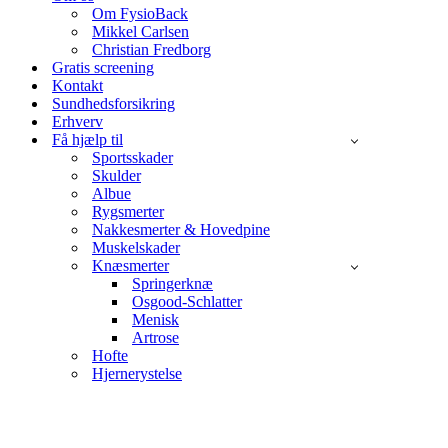
Om FysioBack
Mikkel Carlsen
Christian Fredborg
Gratis screening
Kontakt
Sundhedsforsikring
Erhverv
Få hjælp til
Sportsskader
Skulder
Albue
Rygsmerter
Nakkesmerter & Hovedpine
Muskelskader
Knæsmerter
Springerknæ
Osgood-Schlatter
Menisk
Artrose
Hofte
Hjernerystelse