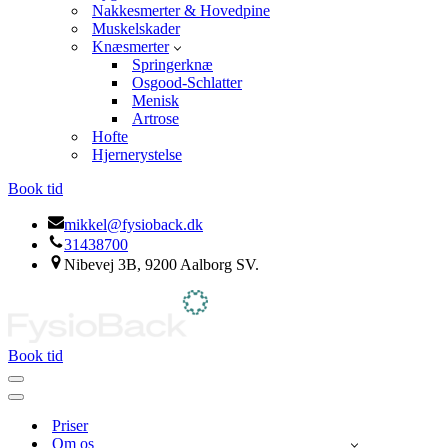
Nakkesmerter & Hovedpine
Muskelskader
Knæsmerter
Springerknæ
Osgood-Schlatter
Menisk
Artrose
Hofte
Hjernerystelse
Book tid
mikkel@fysioback.dk
31438700
Nibevej 3B, 9200 Aalborg SV.
Book tid
Navigation
menu
Navigation
menu
Priser
Om os